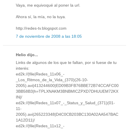
Vaya, me equivoqué al poner la url.
Ahora sí, la mía, no la tuya.
http://redes-tv.blogspot.com
7 de noviembre de 2008 a las 18:05
Helio dijo...
Links de algunos de los que te faltan, por si fuese de tu
interés:
ed2k://|file|Redes_11x06_-
_Los_Ritmos_de_la_Vida_(370)(26-10-
2005).avi|413244600|ED09B3FB76BBE72B74CCAFC00
3BB58B3|h=TPLXNAKM3BNBMICZPXD7DHUUEM72KX
IN|/
ed2k://|file|Redes_11x07_-_Status_y_Salud_(371)(01-
11-
2005).avi|265223348|D4C0CB203BC130A02AA547BAC
1A12D11|/
ed2k://|file|Redes_11x12_-