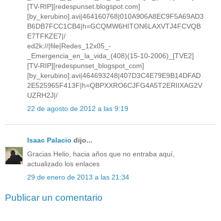
[TV-RIP][redespunset.blogspot.com]
[by_kerubino].avi|464160768|010A906A8EC9F5A69AD3
B6DB7FCC1CB4|h=GCQMW6HITON6LAXVTJ4FCVQB
E7TFKZE7|/
ed2k://|file|Redes_12x05_-
_Emergencia_en_la_vida_(408)(15-10-2006)_[TVE2]
[TV-RIP][redespunset_blogspot_com]
[by_kerubino].avi|464693248|407D3C4E79E9B14DFAD
2E525965F413F|h=QBPXXRO6CJFG4A5T2ERIIXAG2V
UZRH2J|/
22 de agosto de 2012 a las 9:19
Isaac Palacio
dijo...
Gracias Helio, hacia años que no entraba aquí,
actualizado los enlaces
29 de enero de 2013 a las 21:34
Publicar un comentario