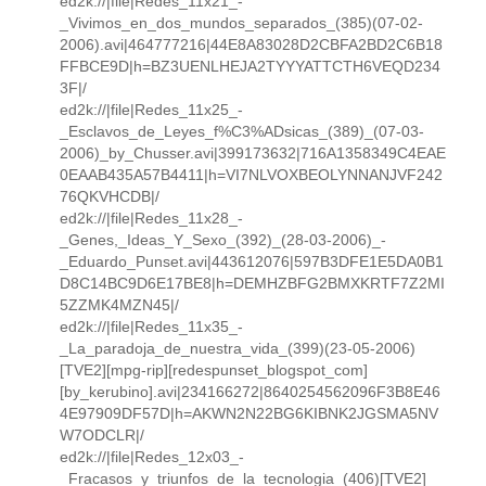
ed2k://|file|Redes_11x21_-
_Vivimos_en_dos_mundos_separados_(385)(07-02-
2006).avi|464777216|44E8A83028D2CBFA2BD2C6B18
FFBCE9D|h=BZ3UENLHEJA2TYYYATTCTH6VEQD234
3F|/
ed2k://|file|Redes_11x25_-
_Esclavos_de_Leyes_f%C3%ADsicas_(389)_(07-03-
2006)_by_Chusser.avi|399173632|716A1358349C4EAE
0EAAB435A57B4411|h=VI7NLVOXBEOLYNNANJVF242
76QKVHCDB|/
ed2k://|file|Redes_11x28_-
_Genes,_Ideas_Y_Sexo_(392)_(28-03-2006)_-
_Eduardo_Punset.avi|443612076|597B3DFE1E5DA0B1
D8C14BC9D6E17BE8|h=DEMHZBFG2BMXKRTF7Z2MI
5ZZMK4MZN45|/
ed2k://|file|Redes_11x35_-
_La_paradoja_de_nuestra_vida_(399)(23-05-2006)
[TVE2][mpg-rip][redespunset_blogspot_com]
[by_kerubino].avi|234166272|8640254562096F3B8E46
4E97909DF57D|h=AKWN2N22BG6KIBNK2JGSMA5NV
W7ODCLR|/
ed2k://|file|Redes_12x03_-
_Fracasos_y_triunfos_de_la_tecnologia_(406)[TVE2]