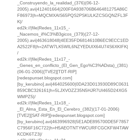
_Construyendo_la_realidad_(376)(06-12-
2005).avi|412401664|200F0A938706B646481275A86C
F86973|h=MQCMXAIS65PQS2PSKULKZCSGQNZFL3F
K|/
ed2k://|file|Redes_11x15_-
_Nacemos_il%C3%B3gicos_(379)(27-12-
2005).avi|463618048|4EE35FD6814610B6EC9ECC1ED
A2522F8|h=2ATW7LK5WIL6NZYEDUIX64U74S6XKIFK|
/
ed2k://|file|Redes_11x17_-
_Genes_en_conflicto_(El_Gen_Ego%C3%ADsta)_(381)
(06-01-2006)[TVE2][TDT-RIP]
[redespunset.blogspot.com]
[by_kerubino].avi|464025600|0DA23D013930D89C0631
859CBC326161|h=5LJXVOZZ35N5HJR7UI465D24XG5
WMPZ5|/
ed2k://|file|Redes_11x18_-
_El_Alma_Esta_En_El_Cerebro_(382)(17-01-2006)
[TVE2][SAT-RIP][redespunset.blogspot.com]
[by_kerubino].avi|463996928|5E1ADE895700DE5F7857
C7956F16C722|h=H5AEOTNTYWCURFCGCKFW4TAW
KCDK6TZ3|/